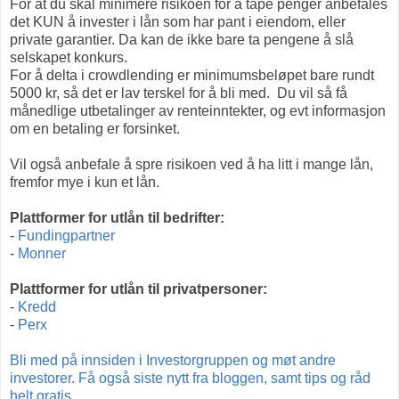
For at du skal minimere risikoen for å tape penger anbefales
det KUN å invester i lån som har pant i eiendom, eller
private garantier. Da kan de ikke bare ta pengene å slå
selskapet konkurs.
For å delta i crowdlending er minimumsbeløpet bare rundt
5000 kr, så det er lav terskel for å bli med. Du vil så få
månedlige utbetalinger av renteinntekter, og evt informasjon
om en betaling er forsinket.
Vil også anbefale å spre risikoen ved å ha litt i mange lån,
fremfor mye i kun et lån.
Plattformer for utlån til bedrifter:
-
Fundingpartner
-
Monner
Plattformer for utlån til privatpersoner:
-
Kredd
-
Perx
Bli med på innsiden i Investorgruppen og møt andre
investorer. Få også siste nytt fra bloggen, samt tips og råd
helt gratis
.