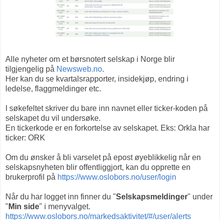
Alle nyheter om et børsnotert selskap i Norge blir
tilgjengelig på
Newsweb.no
.
Her kan du se kvartalsrapporter, insidekjøp, endring i
ledelse, flaggmeldinger etc.
I søkefeltet skriver du bare inn navnet eller ticker-koden på
selskapet du vil undersøke.
En tickerkode er en forkortelse av selskapet. Eks: Orkla har
ticker: ORK
Om du ønsker å bli varselet på epost øyeblikkelig når en
selskapsnyheten blir offentliggjort, kan du opprette en
brukerprofil på
https://www.oslobors.no/user/login
Når du har logget inn finner du "
Selskapsmeldinger
" under
"
Min side
" i menyvalget.
https://www.oslobors.no/markedsaktivitet/#/user/alerts