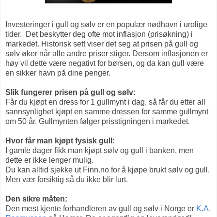
Investeringer i gull og sølv er en populær nødhavn i urolige
tider. Det beskytter deg ofte mot inflasjon (prisøkning) i
markedet. Historisk sett viser det seg at prisen på gull og
sølv øker når alle andre priser stiger. Dersom inflasjonen er
høy vil dette være negativt for børsen, og da kan gull være
en sikker havn på dine penger.
Slik fungerer prisen på gull og sølv:
Får du kjøpt en dress for 1 gullmynt i dag, så får du etter all
sannsynlighet kjøpt en samme dressen for samme gullmynt
om 50 år. Gullmynten følger prisstigningen i markedet.
Hvor får man kjøpt fysisk gull:
I gamle dager fikk man kjøpt sølv og gull i banken, men
dette er ikke lenger mulig.
Du kan alltid sjekke ut Finn.no for å kjøpe brukt sølv og gull.
Men vær forsiktig så du ikke blir lurt.
Den sikre måten:
Den mest kjente forhandleren av gull og sølv i Norge er
K.A.