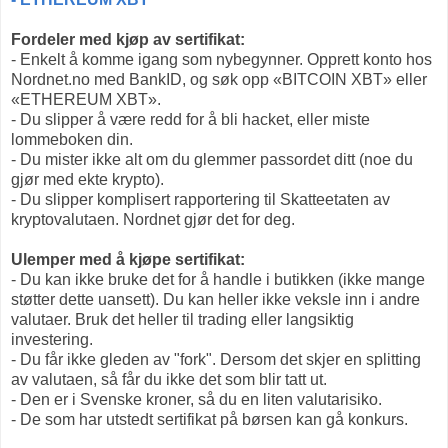
Fordeler med kjøp av sertifikat:
- Enkelt å komme igang som nybegynner. Opprett konto hos
Nordnet.no med BankID, og søk opp «BITCOIN XBT» eller
«ETHEREUM XBT».
- Du slipper å være redd for å bli hacket, eller miste
lommeboken din.
- Du mister ikke alt om du glemmer passordet ditt (noe du
gjør med ekte krypto).
- Du slipper komplisert rapportering til Skatteetaten av
kryptovalutaen. Nordnet gjør det for deg.
Ulemper med å kjøpe sertifikat:
- Du kan ikke bruke det for å handle i butikken (ikke mange
støtter dette uansett). Du kan heller ikke veksle inn i andre
valutaer. Bruk det heller til trading eller langsiktig
investering.
- Du får ikke gleden av "fork". Dersom det skjer en splitting
av valutaen, så får du ikke det som blir tatt ut.
- Den er i Svenske kroner, så du en liten valutarisiko.
- De som har utstedt sertifikat på børsen kan gå konkurs.