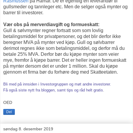
Rasmussen
på Hamar. De er egentlig en leverandør til
gullsmeder og tannleger etc. Men de selger også mynter og
barrer til investorer.
Vær obs på merverdiavgift og formueskatt:
Gull & sølvmynter regner fortsatt som som lovlig
betalingsmiddel for privatpersoner, og det blir derfor ikke
beregner MVA på mynter ved kjøp. Gull og sølvbarrer
derimot regnes ikke som betalingsmiddel, og derfor må du
betale 25% MVA. Derfor bør du kjøpe mynter som veier
mye, fremfor å kjøpe barrer. Det er heller ingen formueskatt
på mynter dersom det er under 1 million. Skal du kjøpe
gjennom et firma bør du forhøre deg med Skatteetaten.
Bli med på innsiden i Investorgruppen og møt andre investorer.
Få også siste nytt fra bloggen, samt tips og råd helt gratis
.
OED
Del
søndag 8. desember 2019