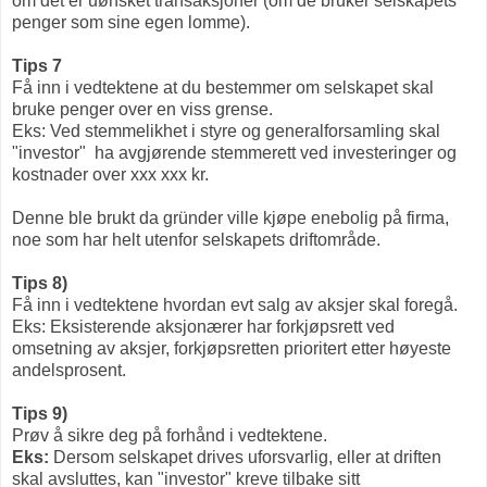
om det er uønsket transaksjoner (om de bruker selskapets
penger som sine egen lomme).
Tips 7
Få inn i vedtektene at du bestemmer om selskapet skal
bruke penger over en viss grense.
Eks: Ved stemmelikhet i styre og generalforsamling skal
"investor" ha avgjørende stemmerett ved investeringer og
kostnader over xxx xxx kr.
Denne ble brukt da
gründer
ville kjøpe enebolig på firma,
noe som har helt utenfor selskapets driftområde.
Tips 8)
Få inn i vedtektene hvordan evt salg av aksjer skal foregå.
Eks: Eksisterende aksjonærer har forkjøpsrett ved
omsetning av aksjer, forkjøpsretten prioritert etter høyeste
andelsprosent.
Tips 9)
Prøv å sikre deg på forhånd i vedtektene.
Eks:
 Dersom selskapet drives uforsvarlig, eller at driften 
skal avsluttes, kan "investor" kreve tilbake sitt 