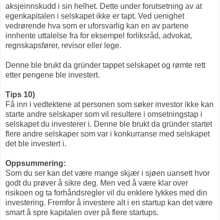
aksjeinnskudd i sin helhet. Dette under forutsetning av at 
egenkapitalen i selskapet ikke er tapt. Ved uenighet 
vedrørende hva som er uforsvarlig kan en av partene 
innhente uttalelse fra for eksempel forliksråd, advokat, 
regnskapsfører, revisor eller lege.

Denne ble brukt da gründer tappet selskapet og rømte rett 
etter pengene ble investert. 
Tips 10)
Få inn i vedtektene at personen som søker investor ikke kan 
starte andre selskaper som vil resultere i 
omsetningstap
 i 
selskapet du investerer i. Denne ble brukt da gründer startet 
flere andre selskaper som var i konkurranse med selskapet 
det ble investert i.

Oppsummering:
Som du ser kan det være mange skjær i sjøen uansett hvor 
godt du prøver å sikre deg. Men ved å være klar over 
risikoen og ta forhåndsregler vil du enklere lykkes med din 
investering. Fremfor å investere alt i en startup kan det være 
smart å spre kapitalen over på flere startups. 
